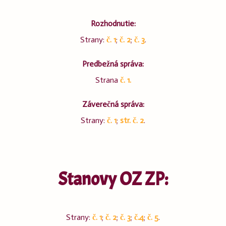
Rozhodnutie:
Strany:
č. 1
;
č. 2
;
č. 3
.
Predbežná správa:
Strana
č. 1.
Záverečná správa:
Strany:
č. 1
;
str. č. 2
.
Stanovy OZ ZP:
Strany:
č. 1
;
č. 2
;
č. 3
;
č.4
;
č. 5
.